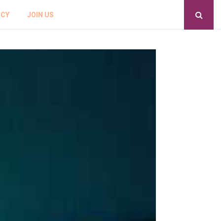
ICY
JOIN US