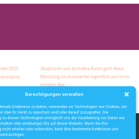
ndel 2023
Skulpturen und abstrakte Kunst geht diese
Mischung von kunstarten eigentlich und ist es
Innenräume
möglich dies
Die häufigsten Mythen über die
Berechtigungen verwalten
Lagerautomatisierung
timale Erlebnisse zu bieten, verwenden wir Technologien wie Cookies, um
n über Ihr Gerät zu speichern und/oder darauf zuzugreifen. Die
zu diesen Technologien ermöglicht uns die Verarbeitung von Daten wie
rhalten oder eindeutigen IDs auf dieser Website. Wenn Sie Ihre
nicht erteilen oder widerrufen, kann dies bestimmte Funktionen und
einträchtigen.