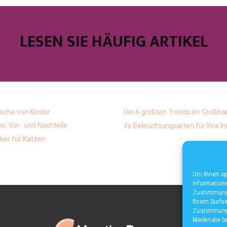
LESEN SIE HÄUFIG ARTIKEL
che von Kinder
Die 6 größten Trends im Großha
: Vor- und Nachteile
4x Beleuchtungsarten für Ihre 
ker für Katzen
Um Ihnen op
Informatione
Zustimmung 
Ihrem Surfve
Zustimmung 
Merkmale be