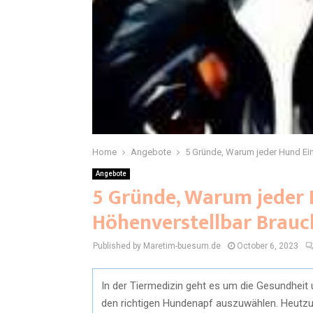
Home
Angebote
5 Gründe, Warum jeder Hund Ei
Angebote
5 Gründe, Warum jeder
Höhenverstellbar Brauc
Published by Maretim-buesum.de
October 6, 2023
In der Tiermedizin geht es um die Gesundheit 
den richtigen Hundenapf auszuwählen. Heutzu