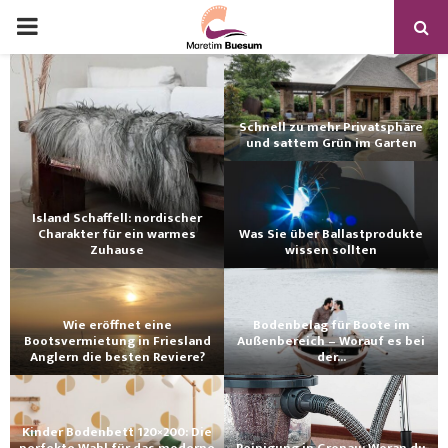
Schnell zu mehr Privatsphäre
und sattem Grün im Garten
Island Schaffell: nordischer
Charakter für ein warmes
Was Sie über Ballastprodukte
Zuhause
wissen sollten
Wie eröffnet eine
Bodenbelag für Boote im
Bootsvermietung in Friesland
Außenbereich – Worauf es bei
Anglern die besten Reviere?
der...
Kinder Bodenbett 120×200: Die