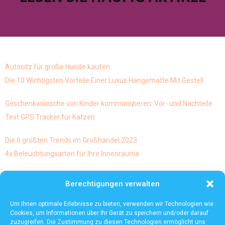
Autositz für große Hunde kaufen
Die 10 Wichtigsten Vorteile Einer Luxus Hängematte Mit Gestell
Geschenkwünsche von Kinder kommunizieren: Vor- und Nachteile
Test GPS Tracker für Katzen
Die 6 größten Trends im Großhandel 2023
4x Beleuchtungsarten für Ihre Innenräume
Skulpturen und abstrakte Kunst geht diese Mischung von
Berechtigungen verwalten
kunstarten eigentlich und ist es möglich dies
Die häufigsten Mythen über die Lagerautomatisierung
Um Ihnen optimale Erlebnisse zu bieten, verwenden wir Technologien wie
Cookies, um Informationen über Ihr Gerät zu speichern und/oder darauf
zuzugreifen. Die Zustimmung zu diesen Technologien ermöglicht uns