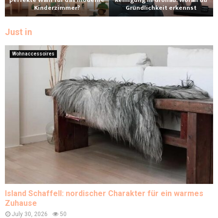
perfekte Wahl für das moderne
Reinigung in Gronau: Woran du
Kinderzimmer?
Gründlichkeit erkennst
Just in
Wohnaccessoires
Island Schaffell: nordischer Charakter für ein warmes
Zuhause
July 30, 2026
50