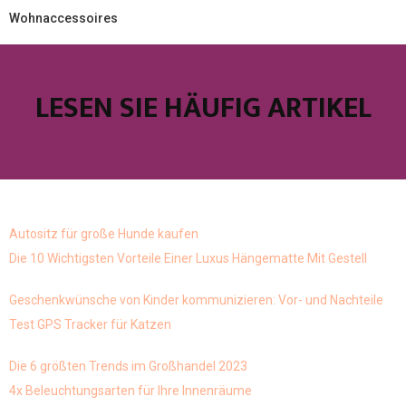
Wohnaccessoires
LESEN SIE HÄUFIG ARTIKEL
Autositz für große Hunde kaufen
Die 10 Wichtigsten Vorteile Einer Luxus Hängematte Mit Gestell
Geschenkwünsche von Kinder kommunizieren: Vor- und Nachteile
Test GPS Tracker für Katzen
Die 6 größten Trends im Großhandel 2023
4x Beleuchtungsarten für Ihre Innenräume