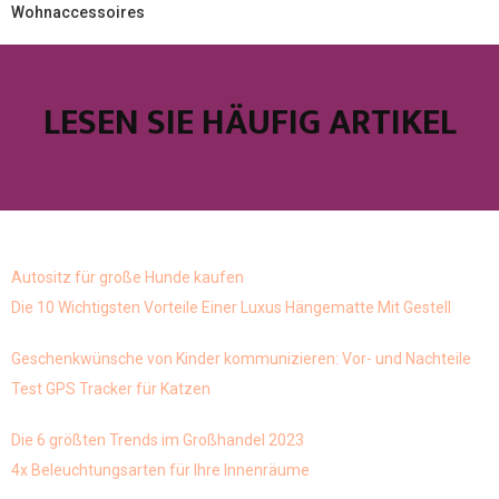
Wohnaccessoires
LESEN SIE HÄUFIG ARTIKEL
Autositz für große Hunde kaufen
Die 10 Wichtigsten Vorteile Einer Luxus Hängematte Mit Gestell
Geschenkwünsche von Kinder kommunizieren: Vor- und Nachteile
Test GPS Tracker für Katzen
Die 6 größten Trends im Großhandel 2023
4x Beleuchtungsarten für Ihre Innenräume