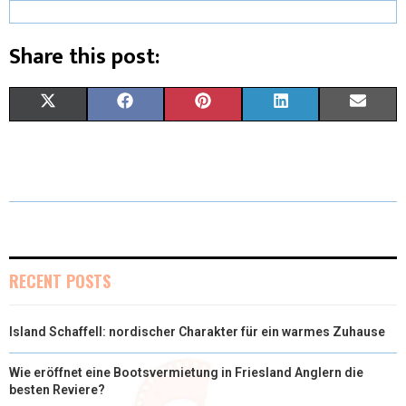
Share this post:
X
F
P
L
E
(
A
I
I
M
T
C
N
N
A
W
E
T
K
I
I
B
E
E
L
T
O
R
D
RECENT POSTS
T
O
E
I
Island Schaffell: nordischer Charakter für ein warmes Zuhause
E
K
S
N
R
T
Wie eröffnet eine Bootsvermietung in Friesland Anglern die
besten Reviere?
)