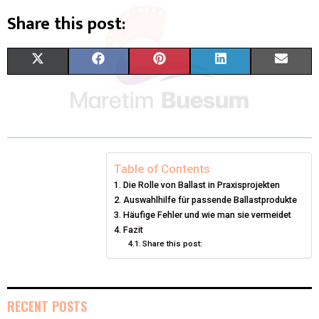
Share this post:
X
F
P
L
E
(
A
I
I
M
T
C
N
N
A
W
E
T
K
I
I
B
E
E
L
Table of Contents
Die Rolle von Ballast in Praxisprojekten
T
O
R
D
Auswahlhilfe für passende Ballastprodukte
T
O
Häufige Fehler und wie man sie vermeidet
E
I
Fazit
E
K
S
N
Share this post:
R
T
)
RECENT POSTS