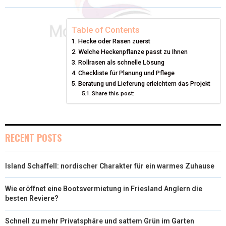
W
E
T
K
I
I
B
E
E
L
Table of Contents
Hecke oder Rasen zuerst
T
O
R
D
Welche Heckenpflanze passt zu Ihnen
T
Rollrasen als schnelle Lösung
O
E
I
Checkliste für Planung und Pflege
E
K
S
N
Beratung und Lieferung erleichtern das Projekt
Share this post:
R
T
)
RECENT POSTS
Island Schaffell: nordischer Charakter für ein warmes Zuhause
Wie eröffnet eine Bootsvermietung in Friesland Anglern die
besten Reviere?
Schnell zu mehr Privatsphäre und sattem Grün im Garten