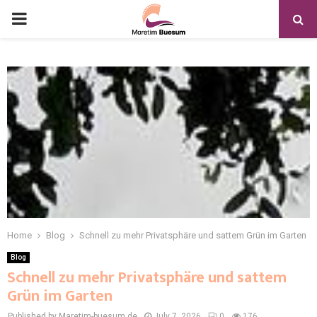
Home
Blog
Schnell zu mehr Privatsphäre und sattem Grün im Garten
Blog
Schnell zu mehr Privatsphäre und sattem
Grün im Garten
Published by Maretim-buesum.de
July 7, 2026
0
176