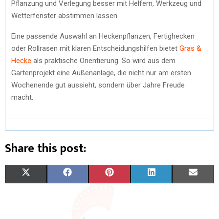
Pflanzung und Verlegung besser mit Helfern, Werkzeug und
Wetterfenster abstimmen lassen.
Eine passende Auswahl an Heckenpflanzen, Fertighecken
oder Rollrasen mit klaren Entscheidungshilfen bietet
Gras &
Hecke
als praktische Orientierung. So wird aus dem
Gartenprojekt eine Außenanlage, die nicht nur am ersten
Wochenende gut aussieht, sondern über Jahre Freude
macht.
Share this post:
X
F
P
L
E
(
A
I
I
M
T
C
N
N
A