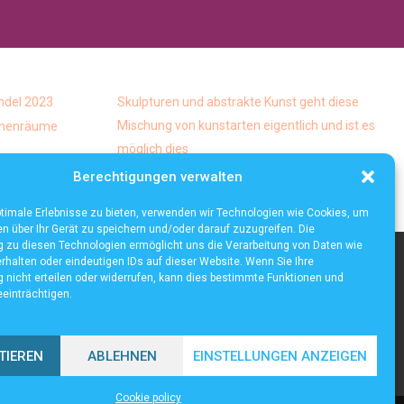
ndel 2023
Skulpturen und abstrakte Kunst geht diese
Mischung von kunstarten eigentlich und ist es
Innenräume
möglich dies
Die häufigsten Mythen über die
Berechtigungen verwalten
Lagerautomatisierung
timale Erlebnisse zu bieten, verwenden wir Technologien wie Cookies, um
n über Ihr Gerät zu speichern und/oder darauf zuzugreifen. Die
zu diesen Technologien ermöglicht uns die Verarbeitung von Daten wie
rhalten oder eindeutigen IDs auf dieser Website. Wenn Sie Ihre
nicht erteilen oder widerrufen, kann dies bestimmte Funktionen und
einträchtigen.
TIEREN
ABLEHNEN
EINSTELLUNGEN ANZEIGEN
Cookie policy