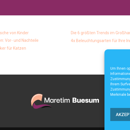
che von Kinder
Die 6 größten Trends im Großha
: Vor- und Nachteile
4x Beleuchtungsarten für Ihre 
ker für Katzen
Um Ihnen op
Informatione
Zustimmung 
Ihrem Surfve
Zustimmung 
Merkmale be
AKZEP