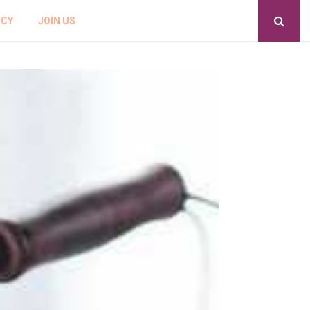
ICY
JOIN US