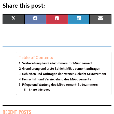
Share this post:
X
F
P
L
E
(
A
I
I
M
T
C
N
N
A
W
E
T
K
I
I
B
E
E
L
Table of Contents
Vorbereitung des Badezimmers für Mikrozement
T
O
R
D
Grundierung und erste Schicht Mikrozement auftragen
T
Schleifen und Auftragen der zweiten Schicht Mikrozement
O
E
I
Feinschliff und Versiegelung des Mikrozements
E
K
S
N
Pflege und Wartung des Mikrozement-Badezimmers
Share this post:
R
T
)
RECENT POSTS