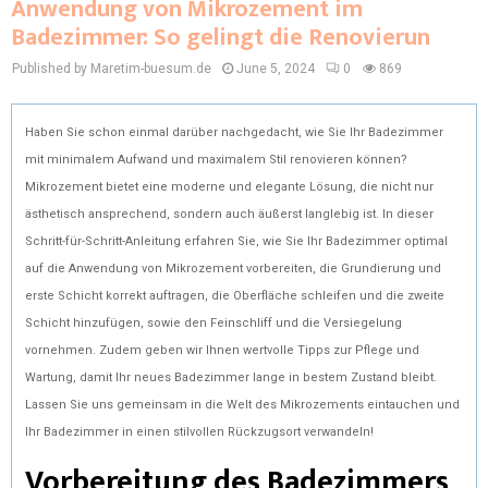
Anwendung von Mikrozement im
Badezimmer: So gelingt die Renovierun
Published by Maretim-buesum.de
June 5, 2024
0
869
Haben Sie schon einmal darüber nachgedacht, wie Sie Ihr Badezimmer
mit minimalem Aufwand und maximalem Stil renovieren können?
Mikrozement bietet eine moderne und elegante Lösung, die nicht nur
ästhetisch ansprechend, sondern auch äußerst langlebig ist. In dieser
Schritt-für-Schritt-Anleitung erfahren Sie, wie Sie Ihr Badezimmer optimal
auf die Anwendung von Mikrozement vorbereiten, die Grundierung und
erste Schicht korrekt auftragen, die Oberfläche schleifen und die zweite
Schicht hinzufügen, sowie den Feinschliff und die Versiegelung
vornehmen. Zudem geben wir Ihnen wertvolle Tipps zur Pflege und
Wartung, damit Ihr neues Badezimmer lange in bestem Zustand bleibt.
Lassen Sie uns gemeinsam in die Welt des Mikrozements eintauchen und
Ihr Badezimmer in einen stilvollen Rückzugsort verwandeln!
Vorbereitung des Badezimmers