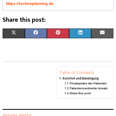
https://technoplanning.de
Share this post:
X
F
P
L
E
(
A
I
I
M
T
C
N
N
A
W
E
T
K
I
I
B
E
E
L
Table of Contents
Komfort und Beruhigung
T
O
R
D
Privatsphäre der Patienten
Patientenzentrierter Ansatz
T
O
E
I
Share this post:
E
K
S
N
R
T
RECENT POSTS