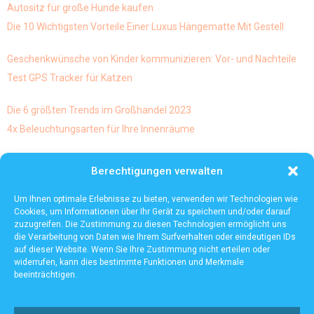
Autositz für große Hunde kaufen
Die 10 Wichtigsten Vorteile Einer Luxus Hängematte Mit Gestell
Geschenkwünsche von Kinder kommunizieren: Vor- und Nachteile
Test GPS Tracker für Katzen
Die 6 größten Trends im Großhandel 2023
4x Beleuchtungsarten für Ihre Innenräume
Skulpturen und abstrakte Kunst geht diese Mischung von
Berechtigungen verwalten
kunstarten eigentlich und ist es möglich dies
Die häufigsten Mythen über die Lagerautomatisierung
Um Ihnen optimale Erlebnisse zu bieten, verwenden wir Technologien wie
Cookies, um Informationen über Ihr Gerät zu speichern und/oder darauf
zuzugreifen. Die Zustimmung zu diesen Technologien ermöglicht uns
die Verarbeitung von Daten wie Ihrem Surfverhalten oder eindeutigen IDs
auf dieser Website. Wenn Sie Ihre Zustimmung nicht erteilen oder
widerrufen, kann dies bestimmte Funktionen und Merkmale
beeinträchtigen.