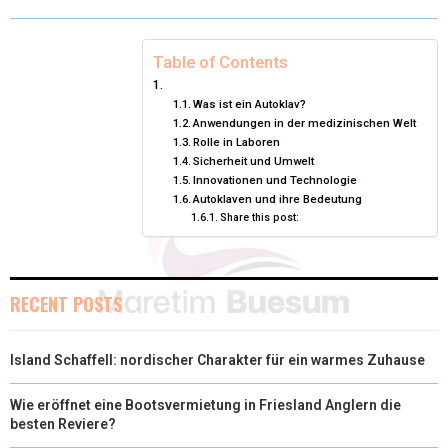
W
E
T
K
I
I
B
E
E
L
Table of Contents
T
O
R
D
Was ist ein Autoklav?
Anwendungen in der medizinischen Welt
T
O
E
I
Rolle in Laboren
Sicherheit und Umwelt
E
K
S
N
Innovationen und Technologie
R
T
Autoklaven und ihre Bedeutung
Share this post:
)
RECENT POSTS
Island Schaffell: nordischer Charakter für ein warmes Zuhause
Wie eröffnet eine Bootsvermietung in Friesland Anglern die
besten Reviere?