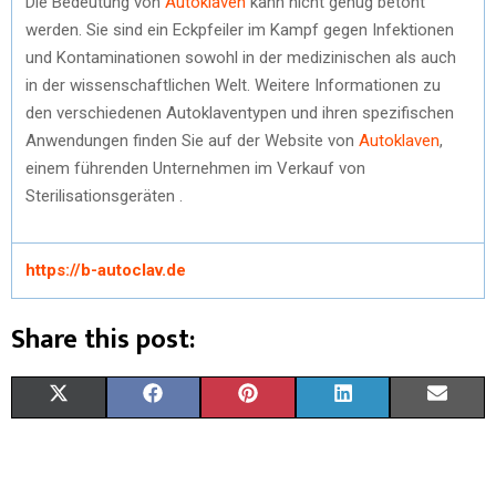
Die Bedeutung von
Autoklaven
kann nicht genug betont
werden. Sie sind ein Eckpfeiler im Kampf gegen Infektionen
und Kontaminationen sowohl in der medizinischen als auch
in der wissenschaftlichen Welt. Weitere Informationen zu
den verschiedenen Autoklaventypen und ihren spezifischen
Anwendungen finden Sie auf der Website von
Autoklaven
,
einem führenden Unternehmen im Verkauf von
Sterilisationsgeräten .
https://b-autoclav.de
Share this post:
X
F
P
L
E
(
A
I
I
M
T
C
N
N
A