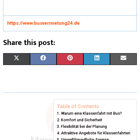
https://www.busvermietung24.de
Share this post:
X
F
P
L
E
(
A
I
I
M
T
C
N
N
A
W
E
T
K
I
I
B
E
E
L
Table of Contents
Warum eine Klassenfahrt mit Bus?
T
O
R
D
Komfort und Sicherheit
T
O
Flexibilität bei der Planung
E
I
Attraktive Angebote für Klassenfahrten
E
K
S
N
Umweltfreundliche Anreise