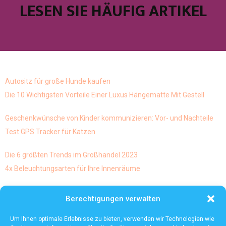
LESEN SIE HÄUFIG ARTIKEL
Autositz für große Hunde kaufen
Die 10 Wichtigsten Vorteile Einer Luxus Hängematte Mit Gestell
Geschenkwünsche von Kinder kommunizieren: Vor- und Nachteile
Test GPS Tracker für Katzen
Die 6 größten Trends im Großhandel 2023
4x Beleuchtungsarten für Ihre Innenräume
Skulpturen und abstrakte Kunst geht diese Mischung von
Berechtigungen verwalten
kunstarten eigentlich und ist es möglich dies
Die häufigsten Mythen über die Lagerautomatisierung
Um Ihnen optimale Erlebnisse zu bieten, verwenden wir Technologien wie