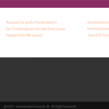
Autositz für große Hunde kaufen
Geschenkwüns
kommunizieren
Die 10 Wichtigsten Vorteile Einer Luxus
Hängematte Mit Gestell
Test GPS Trac
@2023 - www.Maretim-buesum.de. All Right Reserved.