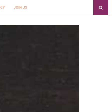
ICY
JOIN US