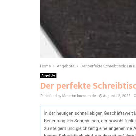
Home
Angebote
Der perfekte Schreibtisch: Ein Be
Angebote
Der perfekte Schreibtisc
Published by Maretim-buesum.de
August 12, 2023
In der heutigen schnelllebigen Geschäftswelt i
Bedeutung. Ein Schreibtisch, der sowohl funktion
zu steigern und gleichzeitig eine angenehme
besten Schreibtisch sind, der derzeit auf dem M