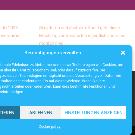
ndel 2023
Skulpturen und abstrakte Kunst geht diese
Mischung von kunstarten eigentlich und ist es
Innenräume
möglich dies
Die häufigsten Mythen über die
Berechtigungen verwalten
Lagerautomatisierung
timale Erlebnisse zu bieten, verwenden wir Technologien wie Cookies, um
n über Ihr Gerät zu speichern und/oder darauf zuzugreifen. Die
zu diesen Technologien ermöglicht uns die Verarbeitung von Daten wie
rhalten oder eindeutigen IDs auf dieser Website. Wenn Sie Ihre
nicht erteilen oder widerrufen, kann dies bestimmte Funktionen und
einträchtigen.
TIEREN
ABLEHNEN
EINSTELLUNGEN ANZEIGEN
Cookie policy
Cookie policy (EU)
Our authors
Partners
Website index
Contact