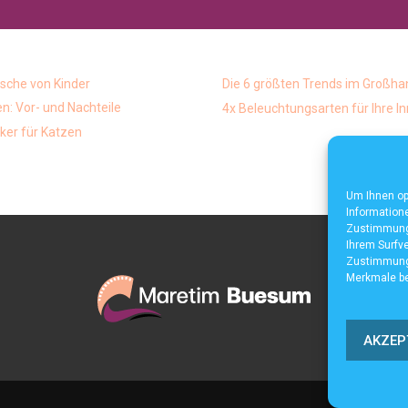
che von Kinder
Die 6 größten Trends im Großha
: Vor- und Nachteile
4x Beleuchtungsarten für Ihre 
ker für Katzen
Um Ihnen op
Informatione
Zustimmung 
Ihrem Surfve
Zustimmung 
Merkmale be
AKZEP
Home