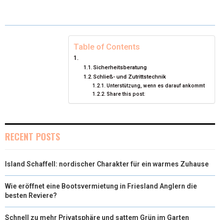
I
B
E
E
L
T
O
R
D
T
O
E
I
Table of Contents
E
K
S
N
Sicherheitsberatung
Schließ- und Zutrittstechnik
R
T
Unterstützung, wenn es darauf ankommt
Share this post:
)
RECENT POSTS
Island Schaffell: nordischer Charakter für ein warmes Zuhause
Wie eröffnet eine Bootsvermietung in Friesland Anglern die
besten Reviere?
Schnell zu mehr Privatsphäre und sattem Grün im Garten