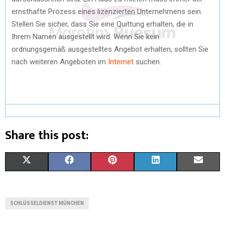
ernsthafte Prozess eines lizenzierten Unternehmens sein.
Stellen Sie sicher, dass Sie eine Quittung erhalten, die in
Ihrem Namen ausgestellt wird. Wenn Sie kein
ordnungsgemäß ausgestelltes Angebot erhalten, sollten Sie
nach weiteren Angeboten im
Internet
suchen.
Share this post:
X
F
P
L
E
(
A
I
I
M
T
C
N
N
A
SCHLÜSSELDIENST MÜNCHEN
W
E
T
K
I