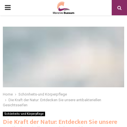
Home
Schönheits-und Körperpflege
Die Kraft der Natur: Entdecken Sie unsere antibakteriellen
Gesichtsseifen
Schönheits-und Körperpflege
Die Kraft der Natur: Entdecken Sie unsere