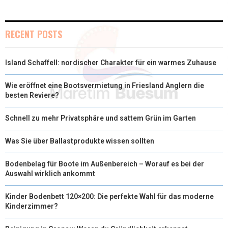
I
B
E
E
L
T
O
R
D
RECENT POSTS
T
O
E
I
Island Schaffell: nordischer Charakter für ein warmes Zuhause
E
K
S
N
R
T
Wie eröffnet eine Bootsvermietung in Friesland Anglern die
besten Reviere?
)
Schnell zu mehr Privatsphäre und sattem Grün im Garten
Was Sie über Ballastprodukte wissen sollten
Bodenbelag für Boote im Außenbereich – Worauf es bei der
Auswahl wirklich ankommt
Kinder Bodenbett 120×200: Die perfekte Wahl für das moderne
Kinderzimmer?