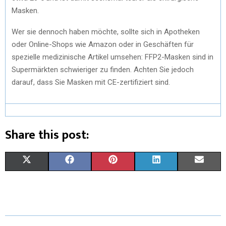
Masken.
Wer sie dennoch haben möchte, sollte sich in Apotheken
oder Online-Shops wie Amazon oder in Geschäften für
spezielle medizinische Artikel umsehen: FFP2-Masken sind in
Supermärkten schwieriger zu finden. Achten Sie jedoch
darauf, dass Sie Masken mit CE-zertifiziert sind.
Share this post:
X
F
P
L
E
(
A
I
I
M
T
C
N
N
A
W
E
T
K
I