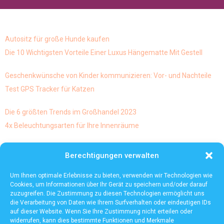
Autositz für große Hunde kaufen
Die 10 Wichtigsten Vorteile Einer Luxus Hängematte Mit Gestell
Geschenkwünsche von Kinder kommunizieren: Vor- und Nachteile
Test GPS Tracker für Katzen
Die 6 größten Trends im Großhandel 2023
4x Beleuchtungsarten für Ihre Innenräume
Skulpturen und abstrakte Kunst geht diese Mischung von
Berechtigungen verwalten
kunstarten eigentlich und ist es möglich dies
Die häufigsten Mythen über die Lagerautomatisierung
Um Ihnen optimale Erlebnisse zu bieten, verwenden wir Technologien wie
Cookies, um Informationen über Ihr Gerät zu speichern und/oder darauf
zuzugreifen. Die Zustimmung zu diesen Technologien ermöglicht uns
die Verarbeitung von Daten wie Ihrem Surfverhalten oder eindeutigen IDs
auf dieser Website. Wenn Sie Ihre Zustimmung nicht erteilen oder
widerrufen, kann dies bestimmte Funktionen und Merkmale