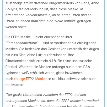
zuständige stellvertretende Bürgermeisterin von Paris, Anne
Souyris, die der Meinung ist, dass diese Maske “
in
öffentlichen Verkehrsmitteln, an belebten Orten und an
Orten, an denen man sich eine Weile aufhält
” getragen
werden sollte.
Die FFP2-Maske – leicht erkennbar an ihrer
“
Entenschnabelform
” – sind hermetischer als chirurgische
Masken: Sie bedecken das Gesicht von unterhalb der Augen
bis zum Kinn, ohne Luft durchzulassen. Ihre
Filtrationskapazität erreicht 94 % für feine und toxische
Partikel. Während die Masken anfangs nur in dem PSA
typischen weiß erhältlich waren, gibt’s inzwischen
auch
farbige FFP2-Masken
in rot, blau, schwarz oder auch
mit Mustern.
“
Der große Unterschied zwischen der FFP2 und den
chirurgischen Masken ist, dass die FFP2-Maske hermetisch
ist. Sie lässt keine Luft eindringen und hat ein doppeltes