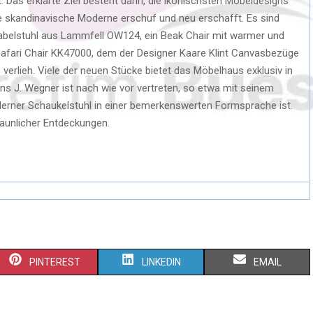
. Das erklärte Ziel besteht darin, die ikonischsten Möbeldesigns
e skandinavische Moderne erschuf und neu erschafft. Es sind
abelstuhl aus Lammfell OW124, ein Beak Chair mit warmer und
Safari Chair KK47000, dem der Designer Kaare Klint Canvasbezüge
verlieh. Viele der neuen Stücke bietet das Möbelhaus exklusiv in
ns J. Wegner ist nach wie vor vertreten, so etwa mit seinem
erner Schaukelstuhl in einer bemerkenswerten Formsprache ist.
taunlicher Entdeckungen.
PINTEREST
LINKEDIN
EMAIL