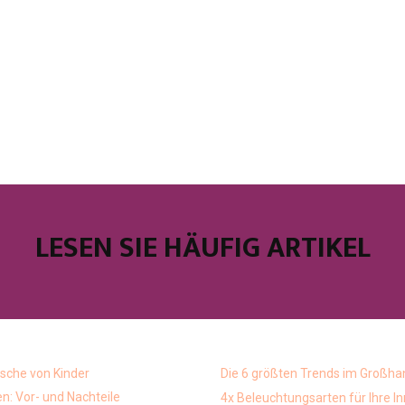
LESEN SIE HÄUFIG ARTIKEL
che von Kinder
Die 6 größten Trends im Großha
: Vor- und Nachteile
4x Beleuchtungsarten für Ihre 