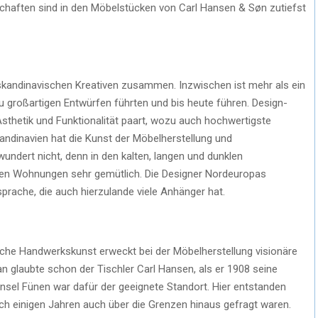
schaften sind in den Möbelstücken von Carl Hansen & Søn zutiefst
skandinavischen Kreativen zusammen. Inzwischen ist mehr als ein
zu großartigen Entwürfen führten und bis heute führen. Design-
Ästhetik und Funktionalität paart, wozu auch hochwertigste
andinavien hat die Kunst der Möbelherstellung und
wundert nicht, denn in den kalten, langen und dunklen
en Wohnungen sehr gemütlich. Die Designer Nordeuropas
prache, die auch hierzulande viele Anhänger hat.
che Handwerkskunst erweckt bei der Möbelherstellung visionäre
n glaubte schon der Tischler Carl Hansen, als er 1908 seine
Insel Fünen war dafür der geeignete Standort. Hier entstanden
ach einigen Jahren auch über die Grenzen hinaus gefragt waren.