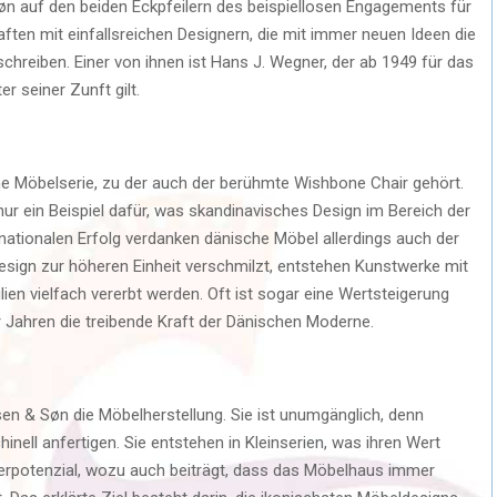
øn auf den beiden Eckpfeilern des beispiellosen Engagements für
ten mit einfallsreichen Designern, die mit immer neuen Ideen die
hreiben. Einer von ihnen ist Hans J. Wegner, der ab 1949 für das
r seiner Zunft gilt.
e Möbelserie, zu der auch der berühmte Wishbone Chair gehört.
nur ein Beispiel dafür, was skandinavisches Design im Bereich der
nationalen Erfolg verdanken dänische Möbel allerdings auch der
esign zur höheren Einheit verschmilzt, entstehen Kunstwerke mit
ien vielfach vererbt werden. Oft ist sogar eine Wertsteigerung
 Jahren die treibende Kraft der Dänischen Moderne.
en & Søn die Möbelherstellung. Sie ist unumgänglich, denn
nell anfertigen. Sie entstehen in Kleinserien, was ihren Wert
ikerpotenzial, wozu auch beiträgt, dass das Möbelhaus immer