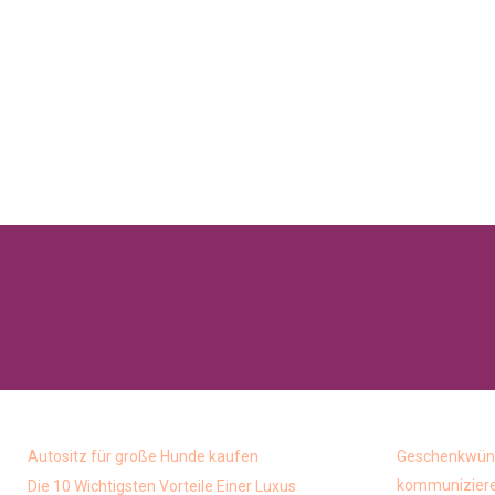
Autositz für große Hunde kaufen
Geschenkwüns
kommunizieren
Die 10 Wichtigsten Vorteile Einer Luxus