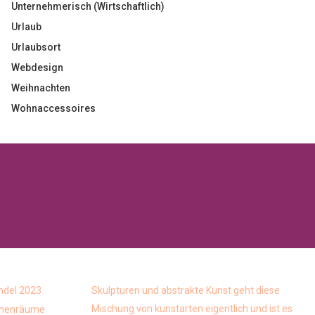
Unternehmerisch (Wirtschaftlich)
Urlaub
Urlaubsort
Webdesign
Weihnachten
Wohnaccessoires
ndel 2023
Skulpturen und abstrakte Kunst geht diese
Mischung von kunstarten eigentlich und ist es
Innenräume