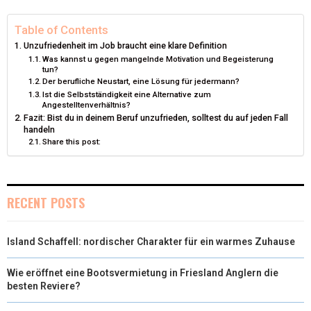
I
B
E
E
L
Table of Contents
Unzufriedenheit im Job braucht eine klare Definition
T
O
R
D
Was kannst u gegen mangelnde Motivation und Begeisterung
tun?
T
O
E
I
Der berufliche Neustart, eine Lösung für jedermann?
Ist die Selbstständigkeit eine Alternative zum
E
K
S
N
Angestelltenverhältnis?
Fazit: Bist du in deinem Beruf unzufrieden, solltest du auf jeden Fall
R
T
handeln
Share this post:
)
RECENT POSTS
Island Schaffell: nordischer Charakter für ein warmes Zuhause
Wie eröffnet eine Bootsvermietung in Friesland Anglern die
besten Reviere?