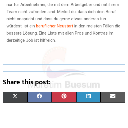
nur für Arbeitnehmer, die mit dem Arbeitgeber und mit ihrem
Team nicht zufrieden sind. Merkst du, dass dich dein Beruf
nicht anspricht und dass du gerne etwas anderes tun
würdest, ist ein
beruflicher Neustart
in den meisten Fällen die
bessere Lösung. Eine Liste mit allen Pros und Kontras im
derzeitige Job ist hilfreich.
Share this post:
X
F
P
L
E
(
A
I
I
M
T
C
N
N
A
W
E
T
K
I