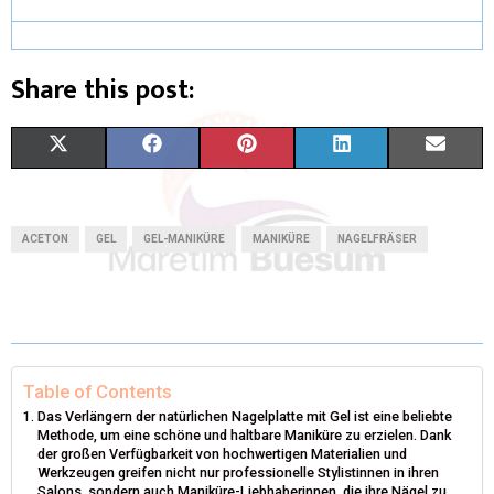
Share this post:
X
F
P
L
E
(
A
I
I
M
T
C
N
N
A
ACETON
GEL
GEL-MANIKÜRE
MANIKÜRE
NAGELFRÄSER
W
E
T
K
I
I
B
E
E
L
T
O
R
D
T
O
E
I
Table of Contents
Das Verlängern der natürlichen Nagelplatte mit Gel ist eine beliebte
E
K
S
N
Methode, um eine schöne und haltbare Maniküre zu erzielen. Dank
der großen Verfügbarkeit von hochwertigen Materialien und
R
T
Werkzeugen greifen nicht nur professionelle Stylistinnen in ihren
Salons, sondern auch Maniküre-Liebhaberinnen, die ihre Nägel zu