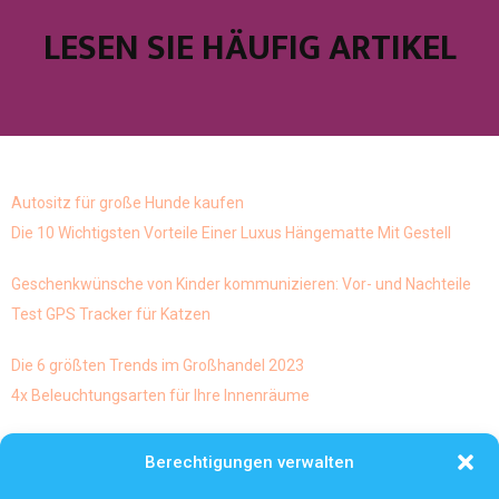
LESEN SIE HÄUFIG ARTIKEL
Autositz für große Hunde kaufen
Die 10 Wichtigsten Vorteile Einer Luxus Hängematte Mit Gestell
Geschenkwünsche von Kinder kommunizieren: Vor- und Nachteile
Test GPS Tracker für Katzen
Die 6 größten Trends im Großhandel 2023
4x Beleuchtungsarten für Ihre Innenräume
Skulpturen und abstrakte Kunst geht diese Mischung von
Berechtigungen verwalten
kunstarten eigentlich und ist es möglich dies