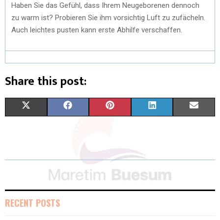
Haben Sie das Gefühl, dass Ihrem Neugeborenen dennoch
zu warm ist? Probieren Sie ihm vorsichtig Luft zu zufächeln.
Auch leichtes pusten kann erste Abhilfe verschaffen.
Share this post:
X
F
P
L
E
(
A
I
I
M
T
C
N
N
A
W
E
T
K
I
I
B
E
E
L
T
O
R
D
RECENT POSTS
T
O
E
I